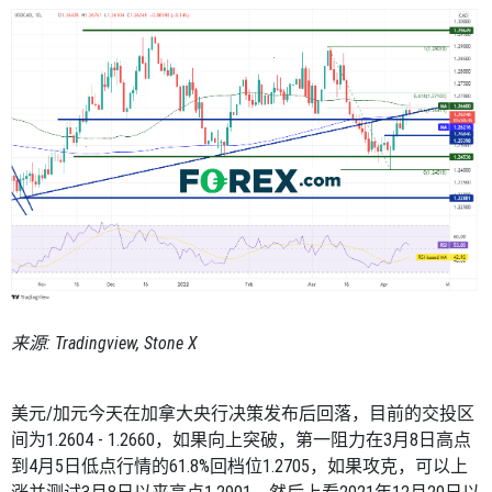
来源
: Tradingview, Stone X
美元
/
加元今天在加拿大央行决策发布后回落，目前的交投区
间为
1.2604 - 1.2660
，如果向上突破，第一阻力在
3
月
8
日高点
到
4
月
5
日低点行情的
61.8%
回档位
1.2705
，如果攻克，可以上