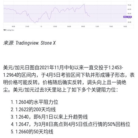
来源
: Tradingview. Stone X
美元
/
加元日图自
2021
年
11
月中旬以来一直交投于
1.2453-
1.2964
的区间内，于
4
月
5
日考验区间下轨并形成锤子形态，表
明价格可能反转。价格随后确实反转，调头向上且一骑绝
尘。美元
/
加元过去
3
天里站上了如下多个关键阻力位：
1.2604
的水平阻力位
1.2622
的
200
天均线
1.2640
，即
6
月
1
日以来上升趋势线
1.2647
，为
3
月
8
日高点到
4
月
5
日低点行情的
50%
回档位
1.2660
的
50
天均线