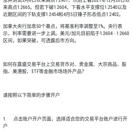
涨并测试
3
月
8
日以来高点
1.2901
，然后上看
2021
年
12
月
20
日以
来高点
1.2665
。但若下破
1.2604
，下看水平支撑位
1.2540
以及
近期区间的下轨支撑
1.2454
和
4
月
5
日锤子形态低点
1.2402
。
加拿大央行加息
50
个基点，将基准利率调整至
1%
。央行表
示，利率需要进一步上调。美元
/
加元目前陷于
1.2604 - 1.2660
区间，如果突破，可透露后市方向。
如何在嘉盛交易平台上交易货币对、贵金属、大宗商品、股
指、美港股、
ETF
等金融市场场外产品？
请按照以下简单的步骤开户
1.
点击
账户开户页面
，选择适合您的交易平台账户进行开
户