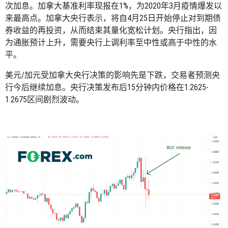
次加息。加拿大基准利率现报在
1%
，为
2020
年
3
月疫情爆发以
来最高点。加拿大央行表示，将自
4
月
25
日开始停止对到期债
券收益的再投资，从而结束其量化宽松计划。央行指出，因
为通胀预计上升，需要央行上调利率至中性或高于中性的水
平。
美元
/
加元受加拿大央行决策的影响先是下跌，交易者预测央
行今后继续加息。央行决策发布后
15
分钟内价格在
1.2625-
1.2675
区间剧烈波动。