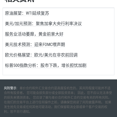
原油展望：WTI延续复苏
美元/加元预测：聚焦加拿大央行利率决议
服务业活动萎靡，黄金前景大好
美元技术预测：迎来FOMC噤声期
欧元价格展望：欧元/美元在非农前回调
标普500指数分析：股市下跌，增长担忧加剧
风险警示
：差价合约和外汇交易合约是高度投机性的，其风险程度可能并不适
合所有投资者。 您可能会损失部分或全部投资资本； 因此，您不应以无法承受
的损失来猜测资本。 您应该了解与差价合约和外汇合约交易有关的所有风险。
在我们的交易平台上进行任何操作之前，请确保您阅读了风险披露声明。 如果
发生抢先交易或任何其他可疑活动，我们保留取消全部或单个客户交易的权
利，恕不另行通知。