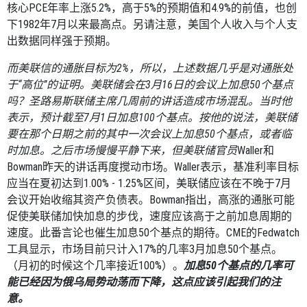
核心
PCE
年率上涨
5.2%
，高于
5%
的预期值和
4.9%
的前值，也创
下
1982
年
7
月以来最高点。另请注意，美国个人收入与个人支
出数据同样强于预期。
而美联信的通胀目标为
2%
，所以，上述数据几乎是对通胀处
于“高位”的证明。美联储会在
3
月
16
日的会议上加息
50
个基点
吗？
圣路易斯联储主席几周前的讲话造成市场混乱。当时他
表示，预计截至
7
月
1
日
加息
100
个基点。按他的说法，美联储
要在那个日期之前的其中一次会议上加息
50
个基点，或者临
时加息。之后市场慢慢平静下来，但美联储官员
Waller
和
Bowman
昨天的讲话再度搅动市场。
Waller
表示，基准利率目标
应当在夏初达到
1.00% - 1.25%
区间，美联储应该在不晚于
7
月
会议开始收缩其资产负债表。
Bowman
指出，高涨的通胀可能
促使美联储加快加息的步伐，速度应该高于之前加息周期的
速度。此番言论也催生加息
50
个基点的期待。
CME
的
Fedwatch
工具显示，市场目前只计入
17%
的几率
3
月加息
50
个基点。
（月初的时候这个几率接近
100%
）。
加息
50
个基点的几率可
能已经因为俄乌局势动荡而下降，这点应该引起我们的注
意。