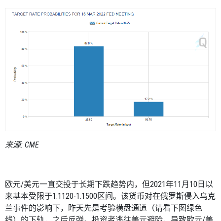
来源
: CME
欧元
/
美元一直交投于长期下跌趋势内，但
2021
年
11
月
10
日以
来基本受限于
1.1120-1.1500
区间。该货币对在俄罗斯侵入乌克
兰事件的影响下，昨天先是考验横盘通道（请看下图绿色
线）的下轨，之后反弹。投资者逃往美元避险，导致欧元
/
美