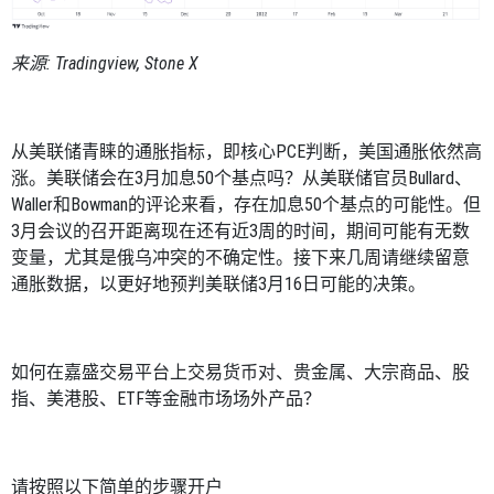
来源
: Tradingview, Stone X
从美联储青睐的通胀指标，即核心
PCE
判断，美国通胀依然高
涨。美联储会在
3
月加息
50
个基点吗？从美联储官员
Bullard
、
Waller
和
Bowman
的评论来看，存在加息
50
个基点的可能性。但
3
月会议的召开距离现在还有近
3
周的时间，期间可能有无数
变量，尤其是俄乌冲突的不确定性。接下来几周请继续留意
通胀数据，以更好地预判美联储
3
月
16
日可能的决策。
如何在嘉盛交易平台上交易货币对、贵金属、大宗商品、股
指、美港股、
ETF
等金融市场场外产品？
请按照以下简单的步骤开户