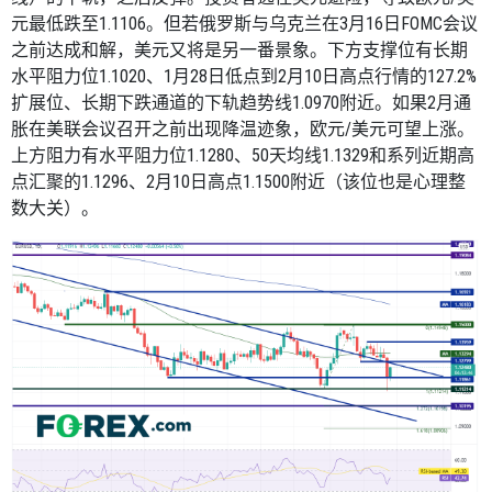
元最低跌至
1.1106
。但若俄罗斯与乌克兰在
3
月
16
日
FOMC
会议
之前达成和解，美元又将是另一番景象。下方支撑位有长期
水平阻力位
1.1020
、
1
月
28
日低点到
2
月
10
日高点行情的
127.2%
扩展位、长期下跌通道的下轨趋势线
1.0970
附近。如果
2
月通
胀在美联会议召开之前出现降温迹象，欧元
/
美元可望上涨。
上方阻力有水平阻力位
1.1280
、
50
天均线
1.1329
和系列近期高
点汇聚的
1.1296
、
2
月
10
日高点
1.1500
附近（该位也是心理整
数大关）。